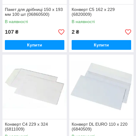
Пакет для дрібниці 150 х 193
Конверт С5 162 х 229
мм 100 шт (06860500)
(6820009)
В наявності
В наявності
107
2
₴
₴
Купити
Купити
Конверт С4 229 х 324
Конверт DL EURO 110 х 220
(6811009)
(6840509)