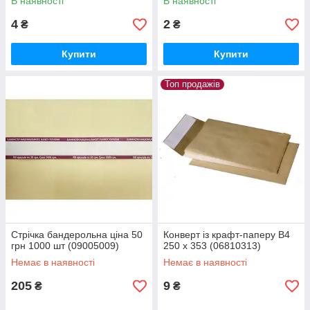
В наявності
В наявності
4
2
₴
₴
Купити
Купити
Топ продажів
Стрічка бандерольна ціна 50
Конверт із крафт-паперу В4
грн 1000 шт (09005009)
250 х 353 (06810313)
Немає в наявності
Немає в наявності
205
9
₴
₴