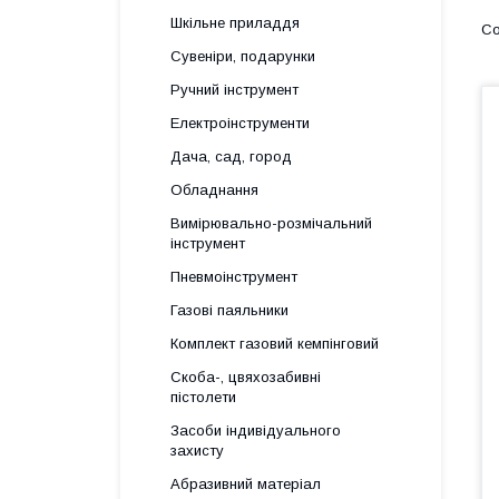
Шкільне приладдя
Сувеніри, подарунки
Ручний інструмент
Електроінструменти
Дача, сад, город
Обладнання
Вимірювально-розмічальний
інструмент
Пневмоінструмент
Газові паяльники
Комплект газовий кемпінговий
Скоба-, цвяхозабивні
пістолети
Засоби індивідуального
захисту
Абразивний матеріал