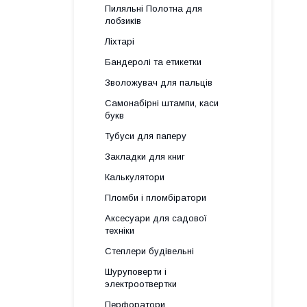
Пиляльні Полотна для
лобзиків
Ліхтарі
Бандеролі та етикетки
Зволожувач для пальців
Самонабірні штампи, каси
букв
Тубуси для паперу
Закладки для книг
Калькулятори
Пломби і пломбіратори
Аксесуари для садової
техніки
Степлери будівельні
Шуруповерти і
электроотвертки
Перфоратори