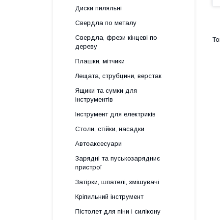
Диски пиляльні
Свердла по металу
Свердла, фрези кінцеві по
дереву
Плашки, мітчики
Лещата, струбцини, верстак
Ящики та сумки для
інструментів
Інструмент для електриків
Столи, стійки, насадки
Автоаксесуари
Зарядні та пуськозарядниє
пристрої
Затірки, шпателі, змішувачі
Кріпильний інструмент
Пістолет для піни і силікону