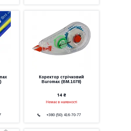
max
Коректор стрічковий
)
Buromax (BM.1078)
14 ₴
Немає в наявності
7
+380 (50) 416-70-77