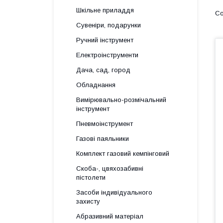
Шкільне приладдя
Сувеніри, подарунки
Ручний інструмент
Електроінструменти
Дача, сад, город
Обладнання
Вимірювально-розмічальний
інструмент
Пневмоінструмент
Газові паяльники
Комплект газовий кемпінговий
Скоба-, цвяхозабивні
пістолети
Засоби індивідуального
захисту
Абразивний матеріал