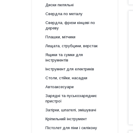
Диски пиляльні
Свердла по металу
Свердла, фрези кінцеві по
дереву
Плашки, мітчики
Лещата, струбцини, верстак
Ящики та сумки для
інструментів
Інструмент для електриків
Столи, стійки, насадки
Автоаксесуари
Зарядні та пуськозарядниє
пристрої
Затірки, шпателі, змішувачі
Кріпильний інструмент
Пістолет для піни і силікону