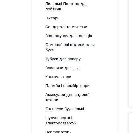
Пиляльні Полотна для
лобзиків
Ліхтарі
Бандеролі та етикетки
Зволожувач для пальців
Самонабірні штампи, каси
букв
Тубуси для паперу
Закладки для книг
Калькулятори
Пломби і пломбіратори
Аксесуари для садової
техніки
Степлери будівельні
Шуруповерти і
электроотвертки
Перфоратори