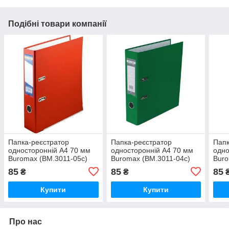
Подібні товари компанії
Папка-реєстратор
Папка-реєстратор
Папк
односторонній А4 70 мм
односторонній А4 70 мм
одно
Buromax (BM.3011-05c)
Buromax (BM.3011-04c)
Buro
85
85
85
₴
₴
Купити
Купити
Про нас