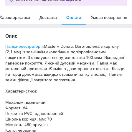
Характеристики
Доставка
Оплата
Умови повернення
Опис
Папка-реєстратор
«Master» Donau. Виготовлена з картону
(2,1 мм) із зовнішнім екологічним поліпропіленовим
покриттям. З фактурою льону, завтовшки 100 мкм. Всередині
паперове покриття. Якісний дуговий механізм. Папка має
металевий притискач. Є змінна двостороння етикетка. Кільце
на торці допомагає швидко отримати папку з полиці. Наявні
замки фіксації закритого положення.
Характеристики:
Механізм: важільний
Формат: А4
Покриття PVC: односторонній
Ширина корінця, мм: 70
Місткість: 480 аркушів
Колір: червоний