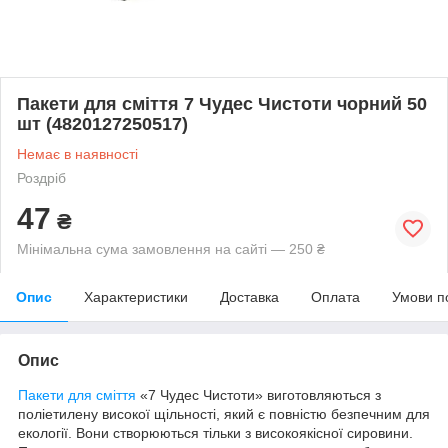
Пакети для сміття 7 Чудес Чистоти чорний 50
шт (4820127250517)
Немає в наявності
Роздріб
47
₴
Мінімальна сума замовлення на сайті — 250 ₴
Опис
Характеристики
Доставка
Оплата
Умови п
Опис
Пакети для сміття
«7 Чудес Чистоти» виготовляються з
поліетилену високої щільності, який є повністю безпечним для
екології. Вони створюються тільки з високоякісної сировини.