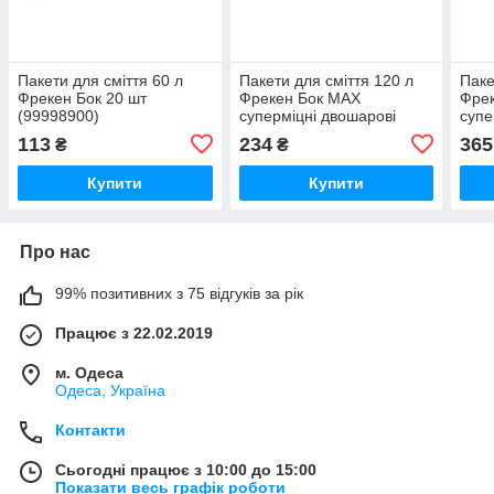
Пакети для сміття 60 л
Пакети для сміття 120 л
Паке
Фрекен Бок 20 шт
Фрекен Бок МАХ
Фре
(99998900)
суперміцні двошарові
супе
зеленувато-чорні 10 шт
синь
113
234
365
₴
₴
(4823071605310)
(482
Купити
Купити
Про нас
99% позитивних з 75 відгуків за рік
Працює з 22.02.2019
м. Одеса
Одеса, Україна
Контакти
Сьогодні працює з 10:00 до 15:00
Показати весь графік роботи