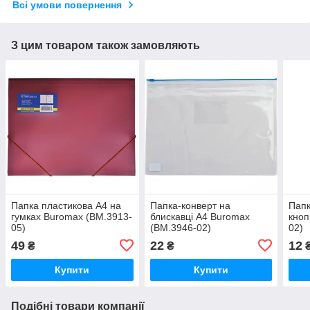
Всі умови повернення
З цим товаром також замовляють
Папка пластикова А4 на
Папка-конверт на
Папк
гумках Buromax (BM.3913-
блискавці А4 Buromax
кноп
05)
(BM.3946-02)
02)
49
22
12
₴
₴
Купити
Купити
Подібні товари компанії