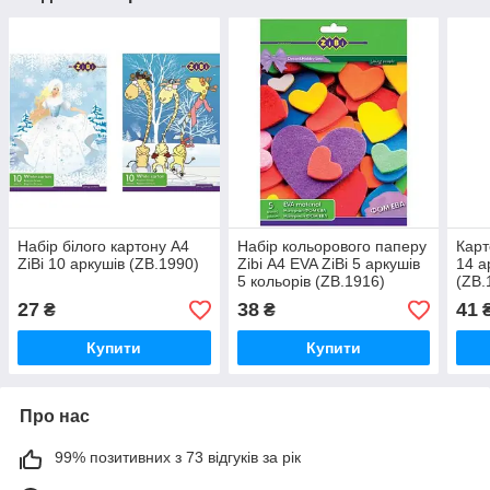
Набір білого картону А4
Набір кольорового паперу
Карт
ZiBi 10 аркушів (ZB.1990)
Zibi А4 EVA ZiBi 5 аркушів
14 а
5 кольорів (ZB.1916)
(ZB.
27
38
41
₴
₴
Купити
Купити
Про нас
99% позитивних з 73 відгуків за рік