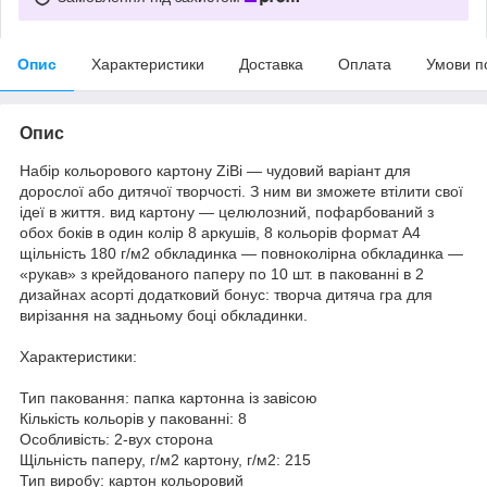
Опис
Характеристики
Доставка
Оплата
Умови п
Опис
Набір кольорового картону ZiBi — чудовий варіант для
дорослої або дитячої творчості. З ним ви зможете втілити свої
ідеї в життя. вид картону — целюлозний, пофарбований з
обох боків в один колір 8 аркушів, 8 кольорів формат А4
щільність 180 г/м2 обкладинка — повноколірна обкладинка —
«рукав» з крейдованого паперу по 10 шт. в пакованні в 2
дизайнах асорті додатковий бонус: творча дитяча гра для
вирізання на задньому боці обкладинки.
Характеристики:
Тип паковання: папка картонна із завісою
Кількість кольорів у пакованні: 8
Особливість: 2-вух сторона
Щільність паперу, г/м2 картону, г/м2: 215
Тип виробу: картон кольоровий