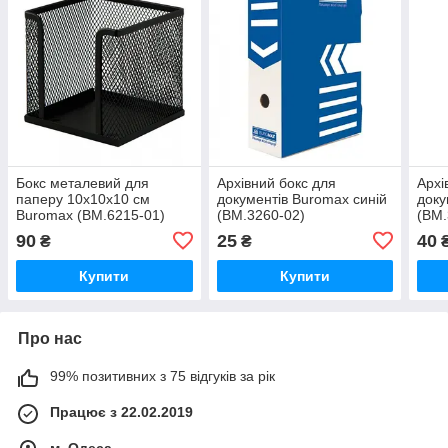
Бокс металевий для
Архівний бокс для
Архі
паперу 10х10х10 см
документів Buromax синій
доку
Buromax (BM.6215-01)
(BM.3260-02)
(BM.
90
25
40
₴
₴
Купити
Купити
Про нас
99% позитивних з 75 відгуків за рік
Працює з 22.02.2019
м. Одеса