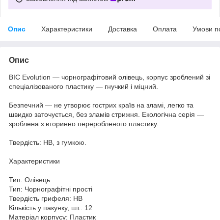
Опис
Характеристики
Доставка
Оплата
Умови п
Опис
BIC Evolution — чорнографітовий олівець, корпус зроблений зі
спеціалізованого пластику — гнучкий і міцний.
Безпечний — не утворює гострих країв на зламі, легко та
швидко заточується, без зламів стрижня. Екологічна серія —
зроблена з вторинно переробленого пластику.
Твердість: НВ, з гумкою.
Характеристики
Тип: Олівець
Тип: Чорнографітні прості
Твердість грифеля: HB
Кількість у пакунку, шт.: 12
Матеріал корпусу: Пластик