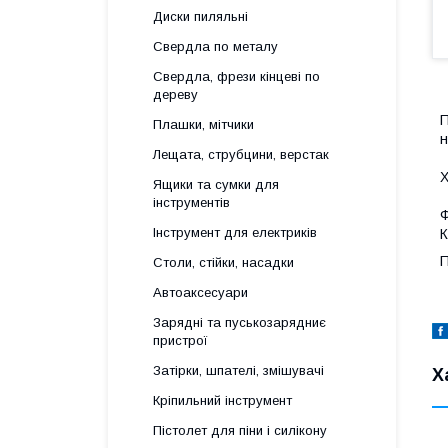
Диски пиляльні
Свердла по металу
Свердла, фрези кінцеві по
дереву
П
Плашки, мітчики
н
Лещата, струбцини, верстак
Х
Ящики та сумки для
інструментів
Ф
Інструмент для електриків
К
П
Столи, стійки, насадки
Автоаксесуари
Зарядні та пуськозарядниє
пристрої
Затірки, шпателі, змішувачі
Х
Кріпильний інструмент
Пістолет для піни і силікону