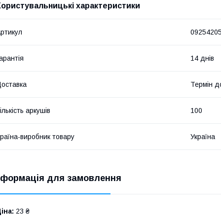
Користувальницькі характеристики
ртикул
0925420
арантія
14 днів
оставка
Термін до
ількість аркушів
100
раїна-виробник товару
Україна
нформація для замовлення
іна:
23 ₴