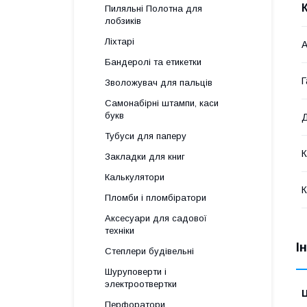
Пиляльні Полотна для
лобзиків
Ліхтарі
А
Бандеролі та етикетки
Г
Зволожувач для пальців
Самонабірні штампи, каси
букв
Д
Тубуси для паперу
К
Закладки для книг
Калькулятори
К
Пломби і пломбіратори
Аксесуари для садової
техніки
І
Степлери будівельні
Шуруповерти і
электроотвертки
Ц
Перфоратори