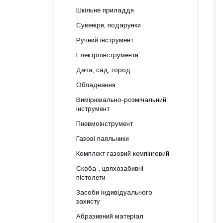
Шкільне приладдя
Сувеніри, подарунки
Ручний інструмент
Електроінструменти
Дача, сад, город
Обладнання
Вимірювально-розмічальний
інструмент
Пневмоінструмент
Газові паяльники
Комплект газовий кемпінговий
Скоба-, цвяхозабивні
пістолети
Засоби індивідуального
захисту
Абразивний матеріал