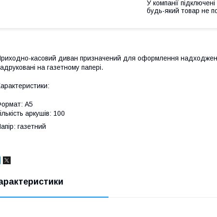
У компанії підключені
будь-який товар не п
риходно-касовий диван призначений для оформлення надходження
адруковані на газетному папері.
арактеристики:
ормат: А5
ількість аркушів: 100
апір: газетний
арактеристики