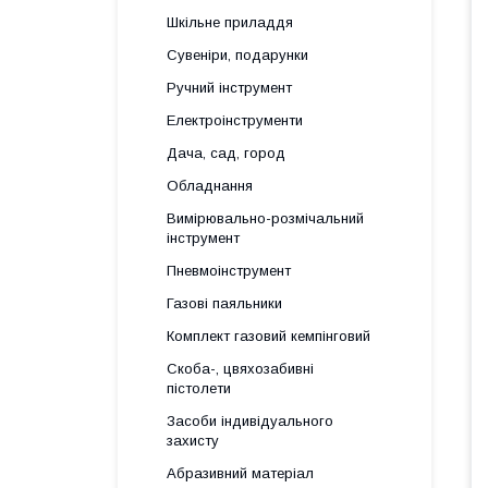
Шкільне приладдя
Сувеніри, подарунки
Ручний інструмент
Електроінструменти
Дача, сад, город
Обладнання
Вимірювально-розмічальний
інструмент
Пневмоінструмент
Газові паяльники
Комплект газовий кемпінговий
Скоба-, цвяхозабивні
пістолети
Засоби індивідуального
захисту
Абразивний матеріал