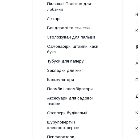
Пиляльні Полотна для
лобзиків
В
Ліхтарі
Бандеролі та етикетки
К
Зволожувач для пальців
Самонабірні штампи, каси
букв
Тубуси для паперу
А
Закладки для книг
Г
Калькулятори
Пломби і пломбіратори
Д
Аксесуари для садової
техніки
К
Степлери будівельні
Шуруповерти і
электроотвертки
К
Перфоратори