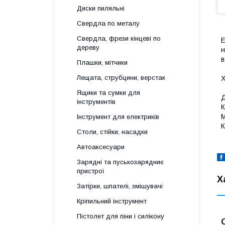
Диски пиляльні
Свердла по металу
Свердла, фрези кінцеві по
Е
дереву
н
в
Плашки, мітчики
Лещата, струбцини, верстак
Х
Ящики та сумки для
Д
інструментів
К
М
Інструмент для електриків
К
Столи, стійки, насадки
Автоаксесуари
Зарядні та пуськозарядниє
пристрої
Х
Затірки, шпателі, змішувачі
Кріпильний інструмент
Пістолет для піни і силікону