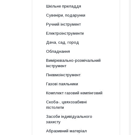
Шкільне приладдя
Сувеніри, подарунки
Ручний інструмент
Електроінструменти
Дача, сад, город
Обладнання
Вимірювально-розмічальний
інструмент
Пневмоінструмент
Газові паяльники
Комплект газовий кемпінговий
Скоба-, цвяхозабивні
пістолети
Засоби індивідуального
захисту
Абразивний матеріал