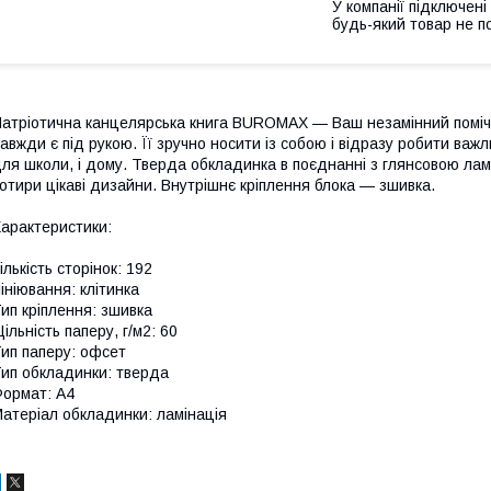
У компанії підключені
будь-який товар не п
атріотична канцелярська книга BUROMAX — Ваш незамінний помічник
авжди є під рукою. Її зручно носити із собою і відразу робити важл
ля школи, і дому. Тверда обкладинка в поєднанні з глянсовою лам
отири цікаві дизайни. Внутрішнє кріплення блока — зшивка.
арактеристики:
ількість сторінок: 192
ініювання: клітинка
ип кріплення: зшивка
ільність паперу, г/м2: 60
ип паперу: офсет
ип обкладинки: тверда
ормат: А4
атеріал обкладинки: ламінація