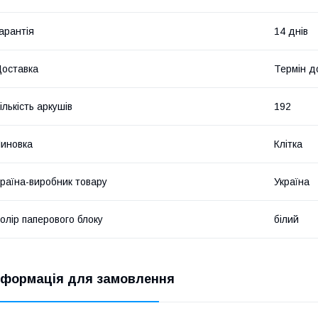
арантія
14 днів
оставка
Термін до
ількість аркушів
192
иновка
Клітка
раїна-виробник товару
Україна
олір паперового блоку
білий
нформація для замовлення