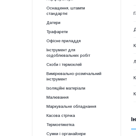
Оснащення, штампи
Г
стандартні
Датери
Д
Трафарети
Офісне приладдя
К
Інструмент для
оздоблювальних робіт
Л
Скоби і термоклей
Вимірювально-розмічальний
К
інструмент
Ізоляційні матеріали
К
Малювання
Маркувальне обладнання
Касова стрічка
І
Термоетикетка
Сумки і органайзери