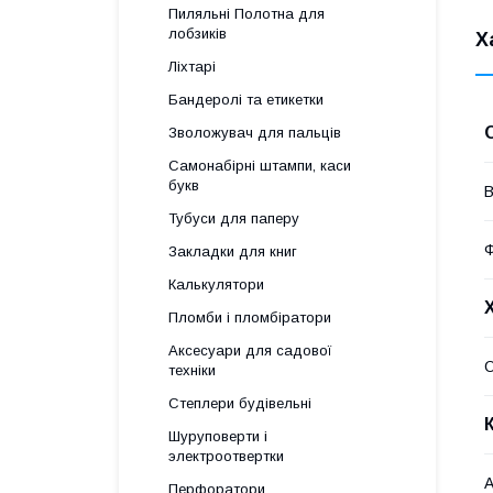
Пиляльні Полотна для
лобзиків
Х
Ліхтарі
Бандеролі та етикетки
Зволожувач для пальців
Самонабірні штампи, каси
букв
В
Тубуси для паперу
Закладки для книг
Калькулятори
Пломби і пломбіратори
Аксесуари для садової
техніки
Степлери будівельні
Шуруповерти і
электроотвертки
А
Перфоратори