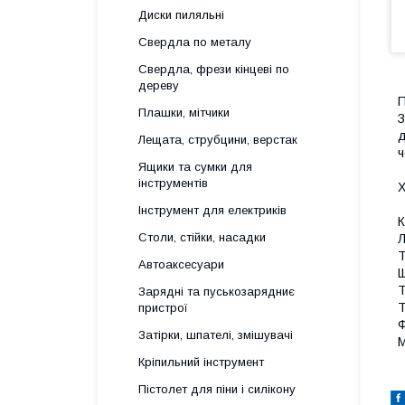
Диски пиляльні
Свердла по металу
Свердла, фрези кінцеві по
дереву
П
Плашки, мітчики
З
д
Лещата, струбцини, верстак
ч
Ящики та сумки для
інструментів
Х
Інструмент для електриків
К
Столи, стійки, насадки
Л
Т
Автоаксесуари
Щ
Т
Зарядні та пуськозарядниє
Т
пристрої
Ф
Затірки, шпателі, змішувачі
М
Кріпильний інструмент
Пістолет для піни і силікону