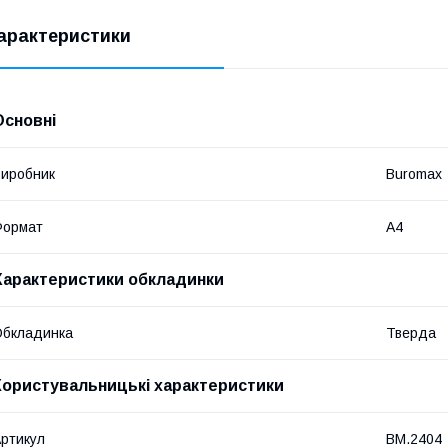
арактеристики
Основні
иробник
Buromax
Формат
A4
Характеристики обкладинки
Обкладинка
Тверда
Користувальницькі характеристики
ртикул
BM.2404