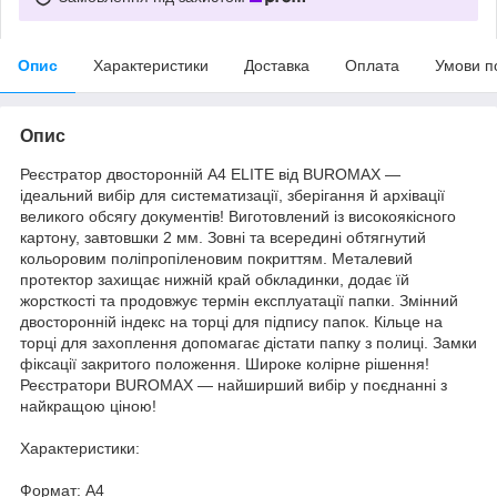
Опис
Характеристики
Доставка
Оплата
Умови п
Опис
Реєстратор двосторонній А4 ELITE від BUROMAX —
ідеальний вибір для систематизації, зберігання й архівації
великого обсягу документів! Виготовлений із високоякісного
картону, завтовшки 2 мм. Зовні та всередині обтягнутий
кольоровим поліпропіленовим покриттям. Металевий
протектор захищає нижній край обкладинки, додає їй
жорсткості та продовжує термін експлуатації папки. Змінний
двосторонній індекс на торці для підпису папок. Кільце на
торці для захоплення допомагає дістати папку з полиці. Замки
фіксації закритого положення. Широке колірне рішення!
Реєстратори BUROMAX — найширший вибір у поєднанні з
найкращою ціною!
Характеристики:
Формат: А4