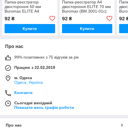
Папка-реєстратор
Папка-реєстратор А4
Папк
двостороння 50 мм
двостороння ELITE 70 мм
двос
Buromax ELITE А4
Buromax (BM.3001-01c)
Buro
зелений (BM.3002-04)
92
92
92
₴
₴
Купити
Купити
Про нас
99% позитивних з 75 відгуків за рік
Працює з 22.02.2019
м. Одеса
Одеса, Україна
Контакти
Сьогодні вихідний
Показати весь графік роботи
Про нас