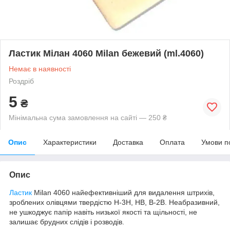
Ластик Мілан 4060 Milan бежевий (ml.4060)
Немає в наявності
Роздріб
5
₴
Мінімальна сума замовлення на сайті — 250 ₴
Опис
Характеристики
Доставка
Оплата
Умови п
Опис
Ластик
Milan 4060 найефективніший для видалення штрихів,
зроблених олівцями твердістю H-3H, HB, B-2B. Неабразивний,
не ушкоджує папір навіть низької якості та щільності, не
залишає брудних слідів і розводів.