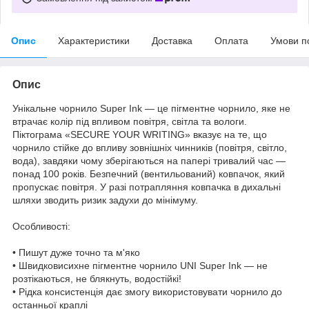
Опис
Характеристики
Доставка
Оплата
Умови п
Опис
Унікальне чорнило Super Ink — це пігментне чорнило, яке не
втрачає колір під впливом повітря, світла та вологи.
Піктограма «SECURE YOUR WRITING» вказує на те, що
чорнило стійке до впливу зовнішніх чинників (повітря, світло,
вода), завдяки чому зберігаються на папері тривалий час —
понад 100 років. Безпечний (вентильований) ковпачок, який
пропускає повітря. У разі потрапляння ковпачка в дихальні
шляхи зводить ризик задухи до мінімуму.
Особливості:
• Пишут дуже точно та м'яко
• Швидковисихне пігментне чорнило UNI Super Ink — не
розтікаються, не блякнуть, водостійкі!
• Рідка консистенція дає змогу використовувати чорнило до
останньої краплі