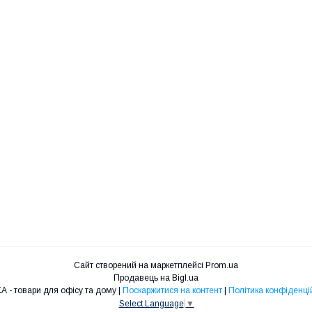
Сайт створений на маркетплейсі
Prom.ua
Продавець на Bigl.ua
RU4KA - товари для офісу та дому |
Поскаржитися на контент
|
Політика конфіденці
Select Language
▼