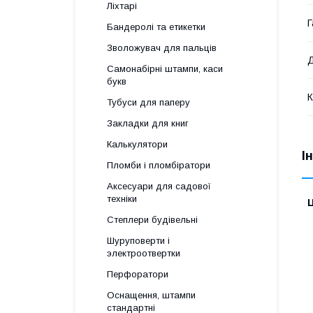
Ліхтарі
Г
Бандеролі та етикетки
Зволожувач для пальців
Д
Самонабірні штампи, каси
букв
К
Тубуси для паперу
Закладки для книг
Калькулятори
І
Пломби і пломбіратори
Аксесуари для садової
техніки
Ц
Степлери будівельні
Шуруповерти і
электроотвертки
Перфоратори
Оснащення, штампи
стандартні