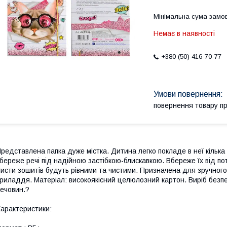
Мінімальна сума замов
Немає в наявності
+380 (50) 416-70-77
повернення товару п
редставлена папка дуже містка. Дитина легко покладе в неї кілька
береже речі під надійною застібкою-блискавкою. Вбереже їх від п
исти зошитів будуть рівними та чистими. Призначена для зручного 
риладдя. Матеріал: високоякісний целюлозний картон. Виріб безпе
ечовин.?
арактеристики: