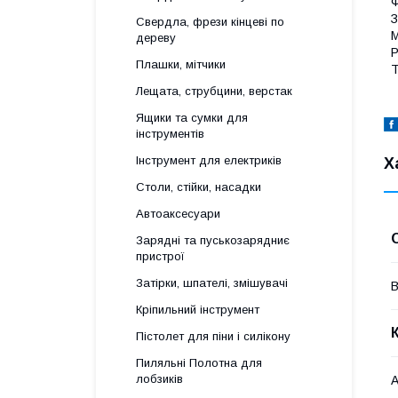
Ф
З
Свердла, фрези кінцеві по
М
дереву
Р
Плашки, мітчики
Т
Лещата, струбцини, верстак
Ящики та сумки для
інструментів
Інструмент для електриків
Х
Столи, стійки, насадки
Автоаксесуари
Зарядні та пуськозарядниє
пристрої
Затірки, шпателі, змішувачі
В
Кріпильний інструмент
Пістолет для піни і силікону
Пиляльні Полотна для
лобзиків
А