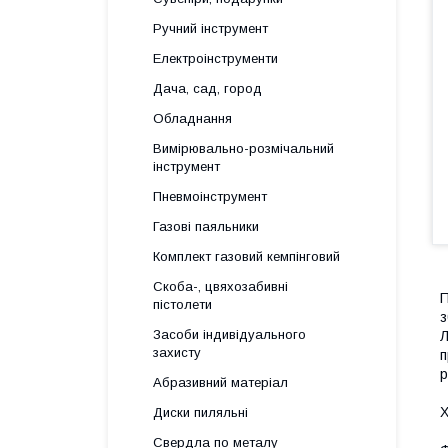
Ручний інструмент
Електроінструменти
Дача, сад, город
Обладнання
Вимірювально-розмічальний
інструмент
Пневмоінструмент
Газові паяльники
Комплект газовий кемпінговий
Скоба-, цвяхозабивні
П
пістолети
з
Засоби індивідуального
Л
захисту
п
р
Абразивний матеріал
Х
Диски пиляльні
Свердла по металу