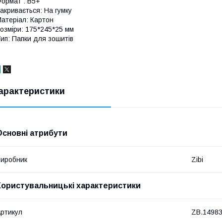
ормат : B5+
акривається: На гумку
атеріал: Картон
озміри: 175*245*25 мм
ип: Папки для зошитів
арактеристики
Основні атрибути
иробник
Zibi
Користувальницькі характеристики
ртикул
ZB.1498