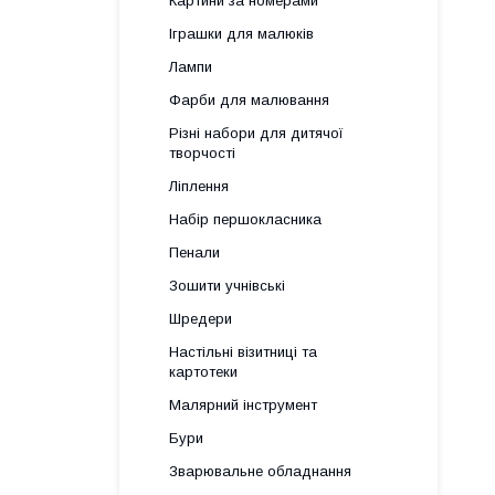
Картини за номерами
Іграшки для малюків
Лампи
Фарби для малювання
Різні набори для дитячої
творчості
Ліплення
Набір першокласника
Пенали
Зошити учнівські
Шредери
Настільні візитниці та
картотеки
Малярний інструмент
Бури
Зварювальне обладнання