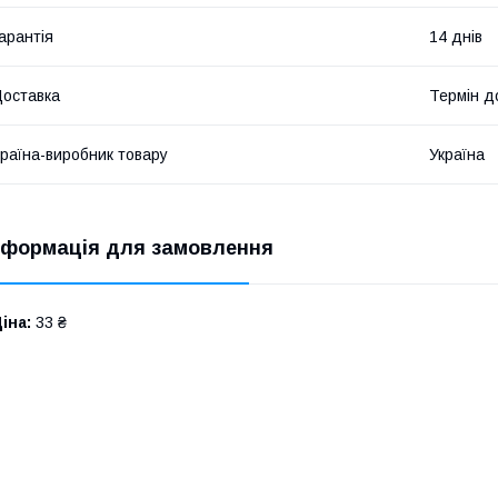
арантія
14 днів
оставка
Термін до
раїна-виробник товару
Україна
нформація для замовлення
іна:
33 ₴