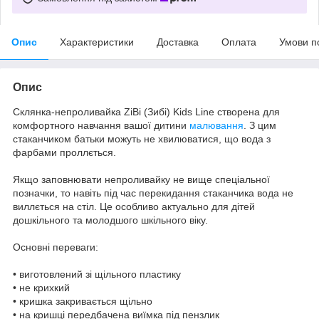
Опис
Характеристики
Доставка
Оплата
Умови п
Опис
Склянка-непроливайка ZiBi (Зибі) Kids Line створена для
комфортного навчання вашої дитини
малювання
. З цим
стаканчиком батьки можуть не хвилюватися, що вода з
фарбами проллється.
Якщо заповнювати непроливайку не вище спеціальної
позначки, то навіть під час перекидання стаканчика вода не
виллється на стіл. Це особливо актуально для дітей
дошкільного та молодшого шкільного віку.
Основні переваги:
• виготовлений зі щільного пластику
• не крихкий
• кришка закривається щільно
• на кришці передбачена виїмка під пензлик