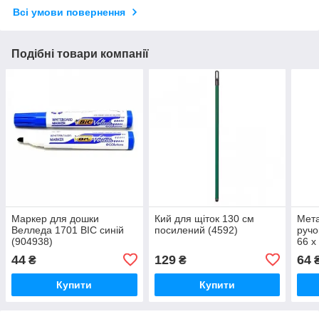
Всі умови повернення
Подібні товари компанії
Маркер для дошки
Кий для щіток 130 см
Мета
Велледа 1701 BIC синій
посилений (4592)
ручо
(904938)
66 х
(ZB.
44
129
64
₴
₴
Купити
Купити