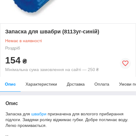
Запаска для швабри (8113yr-синій)
Немає в наявності
Роздріб
154
₴
Мінімальна сума замовлення на сайті — 250 ₴
Опис
Характеристики
Доставка
Оплата
Умови п
Опис
Запаска для
швабри
призначена для вологого прибирання
підлоги. Завдяки роліку віджимає губки. Добре поглинає воду.
Легко промивається.