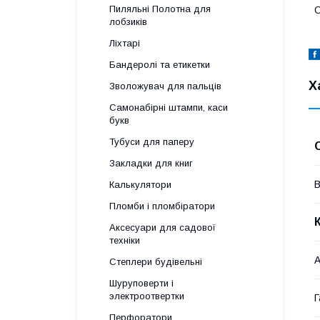
Пиляльні Полотна для
О
лобзиків
Ліхтарі
Бандеролі та етикетки
Х
Зволожувач для пальців
Самонабірні штампи, каси
букв
Тубуси для паперу
Закладки для книг
В
Калькулятори
Пломби і пломбіратори
Аксесуари для садової
техніки
А
Степлери будівельні
Шуруповерти і
электроотвертки
Г
Перфоратори