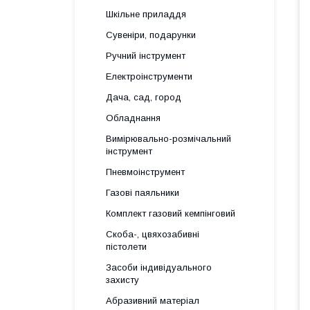
Шкільне приладдя
Сувеніри, подарунки
Ручний інструмент
Електроінструменти
Дача, сад, город
Обладнання
Вимірювально-розмічальний
інструмент
Пневмоінструмент
Газові паяльники
Комплект газовий кемпінговий
Скоба-, цвяхозабивні
пістолети
Засоби індивідуального
захисту
Абразивний матеріал