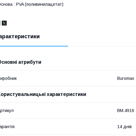
снова : PVA (поливинилацетат)
арактеристики
Основні атрибути
иробник
Buromax
Користувальницькі характеристики
ртикул
BM.4916
арантія
14 днів