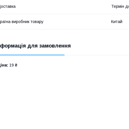
оставка
Термін до
раїна-виробник товару
Китай
нформація для замовлення
іна:
19 ₴