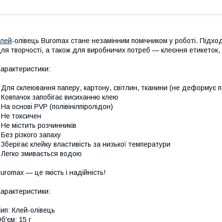
лей
-олівець Buromax стане незамінним помічником у роботі. Підхо
ля творчості, а також для виробничих потреб — клеєння етикеток,
арактеристики:
 Для склеювання паперу, картону, світлин, тканини (не деформує по
 Ковпачок запобігає висиханню клею
 На основі PVP (полівінілпіролідон)
 Не токсичен
 Не містить розчинників
 Без різкого запаху
 Зберігає клейку властивість за низької температури
 Легко змивається водою
uromax — це якість і надійність!
арактеристики:
ип: Клей-олівець
б'єм: 15 г