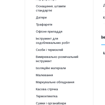
Д
Оснащення, штампи
стандартні
К
Датери
Трафарети
Офісне приладдя
І
Інструмент для
оздоблювальних робіт
Скоби і термоклей
Ц
Вимірювально-розмічальний
інструмент
Ізоляційні матеріали
Малювання
Маркувальне обладнання
Касова стрічка
Термоетикетка
Сумки і органайзери