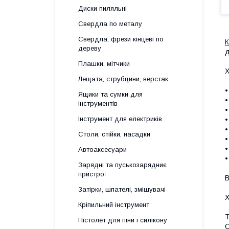
Диски пиляльні
Свердла по металу
Свердла, фрези кінцеві по
К
дереву
д
Плашки, мітчики
Х
Лещата, струбцини, верстак
•
Ящики та сумки для
•
інструментів
•
Інструмент для електриків
•
•
Столи, стійки, насадки
•
•
Автоаксесуари
•
Зарядні та пуськозарядниє
пристрої
B
Затірки, шпателі, змішувачі
Х
Кріпильний інструмент
Т
Пістолет для піни і силікону
О