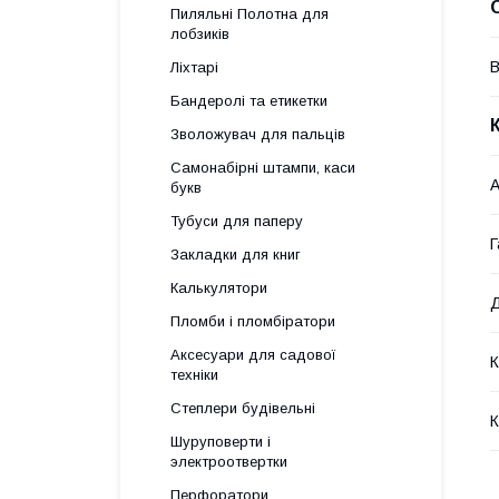
Пиляльні Полотна для
лобзиків
В
Ліхтарі
Бандеролі та етикетки
Зволожувач для пальців
Самонабірні штампи, каси
А
букв
Тубуси для паперу
Г
Закладки для книг
Калькулятори
Д
Пломби і пломбіратори
Аксесуари для садової
К
техніки
Степлери будівельні
К
Шуруповерти і
электроотвертки
Перфоратори