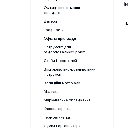
І
Оснащення, штампи
стандартні
Датери
Ц
Трафарети
Офісне приладдя
Інструмент для
оздоблювальних робіт
Скоби і термоклей
Вимірювально-розмічальний
інструмент
Ізоляційні матеріали
Малювання
Маркувальне обладнання
Касова стрічка
Термоетикетка
Сумки і органайзери