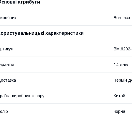
Основні атрибути
иробник
Buromax
Користувальницькі характеристики
ртикул
BM.6202-
арантія
14 днів
оставка
Термін до
раїна-виробник товару
Китай
олір
чорна