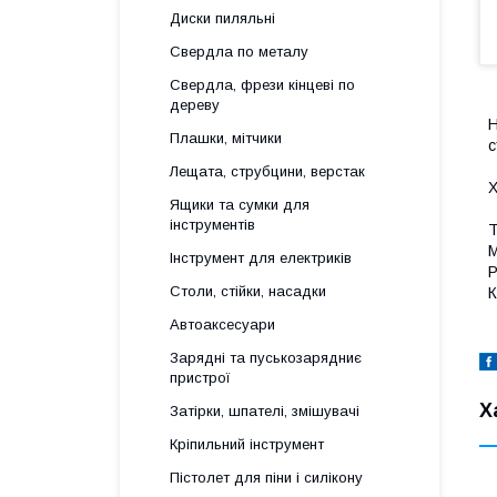
Диски пиляльні
Свердла по металу
Свердла, фрези кінцеві по
дереву
Н
Плашки, мітчики
с
Лещата, струбцини, верстак
Х
Ящики та сумки для
інструментів
Т
М
Інструмент для електриків
Р
Столи, стійки, насадки
К
Автоаксесуари
Зарядні та пуськозарядниє
пристрої
Х
Затірки, шпателі, змішувачі
Кріпильний інструмент
Пістолет для піни і силікону