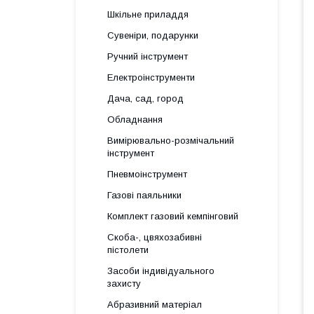
Шкільне приладдя
Сувеніри, подарунки
Ручний інструмент
Електроінструменти
Дача, сад, город
Обладнання
Вимірювально-розмічальний
інструмент
Пневмоінструмент
Газові паяльники
Комплект газовий кемпінговий
Скоба-, цвяхозабивні
пістолети
Засоби індивідуального
захисту
Абразивний матеріал