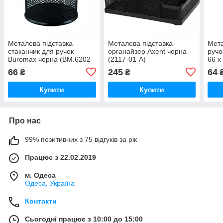
Металева підставка-
Металева підставка-
Мета
стаканчик для ручок
органайзер Axent чорна
ручо
Buromax чорна (BM.6202-
(2117-01-A)
66 х
01)
(ZB.
66
245
64
₴
₴
Купити
Купити
Про нас
99% позитивних з 75 відгуків за рік
Працює з 22.02.2019
м. Одеса
Одеса, Україна
Контакти
Сьогодні працює з 10:00 до 15:00