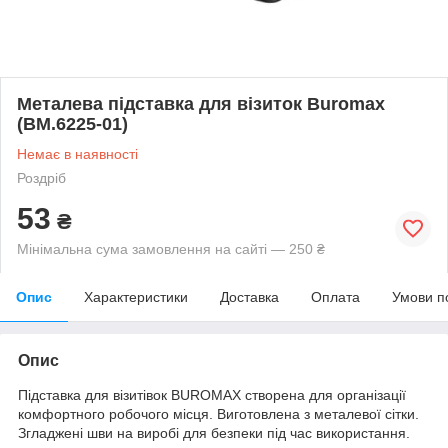
Металева підставка для візиток Buromax
(BM.6225-01)
Немає в наявності
Роздріб
53
₴
Мінімальна сума замовлення на сайті — 250 ₴
Опис
Характеристики
Доставка
Оплата
Умови п
Опис
Підставка для візитівок BUROMAX створена для організації
комфортного робочого місця. Виготовлена з металевої сітки.
Згладжені шви на виробі для безпеки під час використання.