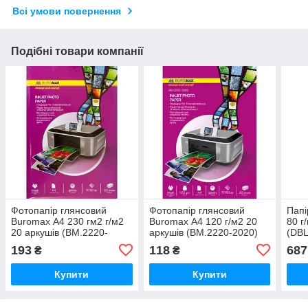
Всі умови повернення
Подібні товари компанії
Фотопапір глянсовий
Фотопапір глянсовий
Папі
Buromax А4 230 гм2 г/м2
Buromax А4 120 г/м2 20
80 г
20 аркушів (BM.2220-
аркушів (BM.2220-2020)
(DBL
6020)
193
118
687
₴
₴
Купити
Купити