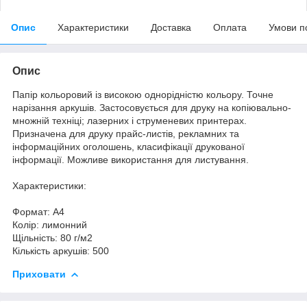
Опис
Характеристики
Доставка
Оплата
Умови п
Опис
Папір кольоровий із високою однорідністю кольору. Точне
нарізання аркушів. Застосовується для друку на копіювально-
множній техніці; лазерних і струменевих принтерах.
Призначена для друку прайс-листів, рекламних та
інформаційних оголошень, класифікації друкованої
інформації. Можливе використання для листування.
Характеристики:
Формат: А4
Колір: лимонний
Щільність: 80 г/м2
Кількість аркушів: 500
Приховати