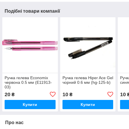
Подібні товари компанії
Ручка гелева Economix
Ручка гелева Hiper Ace Gel
Ручк
червона 0.5 мм (E11913-
чорний 0.6 мм (hg-125-b)
синя
03)
20
10
10
₴
₴
Купити
Купити
Про нас