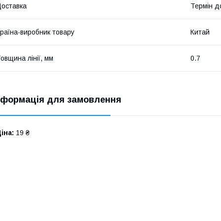
оставка
Термін до
раїна-виробник товару
Китай
овщина лінії, мм
0.7
нформація для замовлення
іна:
19 ₴