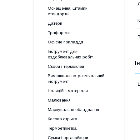
Д
Оснащення, штампи
стандартні
К
Датери
Трафарети
Т
Офісне приладдя
Інструмент для
оздоблювальних робіт
І
Скоби і термоклей
Вимірювально-розмічальний
інструмент
Ц
Ізоляційні матеріали
Малювання
Маркувальне обладнання
Касова стрічка
Термоетикетка
Сумки і органайзери