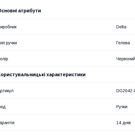
Основні атрибути
иробник
Delta
ип ручки
Гелева
олір
Червони
Користувальницькі характеристики
ртикул
DG2042-
Вид
Ручки
арантія
14 днів