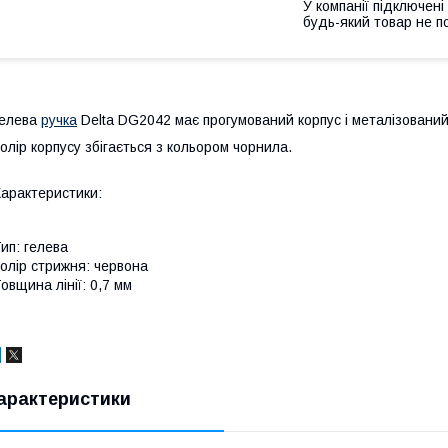
У компанії підключені
будь-який товар не п
Гелева
ручка
Delta DG2042 має прогумований корпус і металізований
олір корпусу збігається з кольором чорнила.
арактеристики:
ип: гелева
олір стрижня: червона
овщина лінії: 0,7 мм
арактеристики