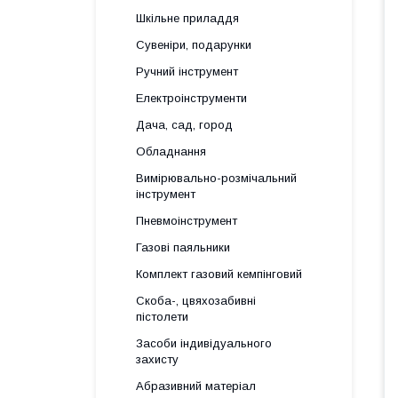
Шкільне приладдя
Сувеніри, подарунки
Ручний інструмент
Електроінструменти
Дача, сад, город
Обладнання
Вимірювально-розмічальний
інструмент
Пневмоінструмент
Газові паяльники
Комплект газовий кемпінговий
Скоба-, цвяхозабивні
пістолети
Засоби індивідуального
захисту
Абразивний матеріал