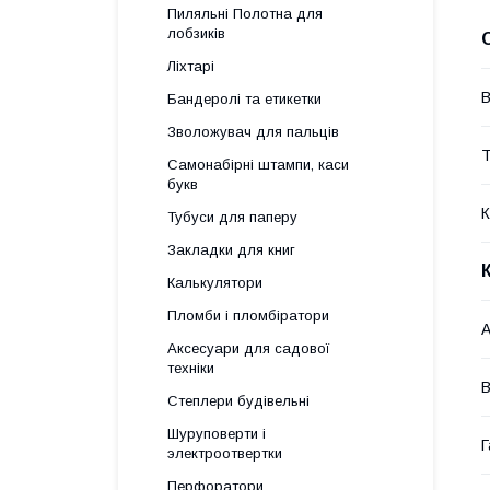
Пиляльні Полотна для
лобзиків
Ліхтарі
В
Бандеролі та етикетки
Зволожувач для пальців
Т
Самонабірні штампи, каси
букв
К
Тубуси для паперу
Закладки для книг
Калькулятори
Пломби і пломбіратори
А
Аксесуари для садової
техніки
Степлери будівельні
Шуруповерти і
Г
электроотвертки
Перфоратори