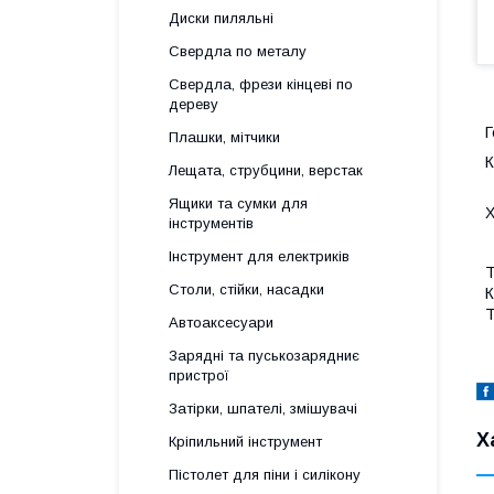
Диски пиляльні
Свердла по металу
Свердла, фрези кінцеві по
дереву
Плашки, мітчики
К
Лещата, струбцини, верстак
Ящики та сумки для
Х
інструментів
Інструмент для електриків
Т
Столи, стійки, насадки
К
Т
Автоаксесуари
Зарядні та пуськозарядниє
пристрої
Затірки, шпателі, змішувачі
Х
Кріпильний інструмент
Пістолет для піни і силікону