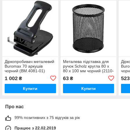
Діркопробивач металевий
Металева підставка для
Дірк
Buromax 70 аркушів
ручок Scholz кругла 80 х
Buro
чорний (BM.4081-01)
80 х 100 мм чорний (2110-
чорн
01-A)
1 002
63
523
₴
₴
Купити
Купити
Про нас
99% позитивних з 75 відгуків за рік
Працює з 22.02.2019