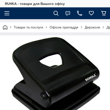
RU4KA - товари для Вашого офісу
Товари та послуги
Офісне приладдя
Дироколи
Д