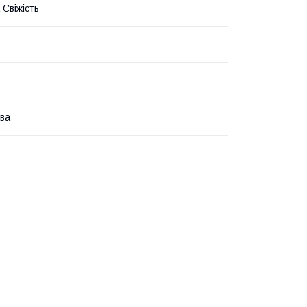
 Свіжість
ва