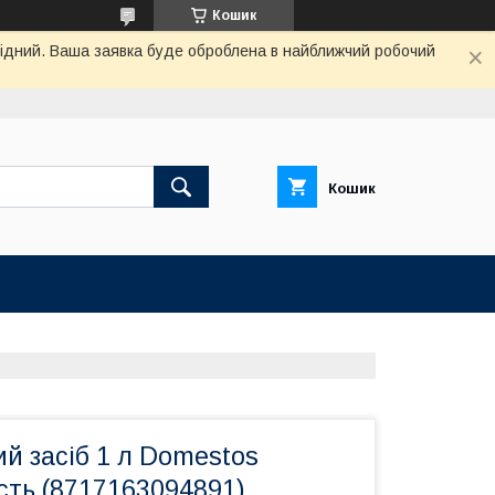
Кошик
ихідний. Ваша заявка буде оброблена в найближчий робочий
Кошик
й засіб 1 л Domestos
сть (8717163094891)