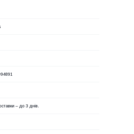
s
094891
ставки – до 3 днів.