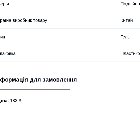
ерія
Подвійна
раїна-виробник товару
Китай
ип
Гель
паковка
Пластико
нформація для замовлення
іна:
183 ₴