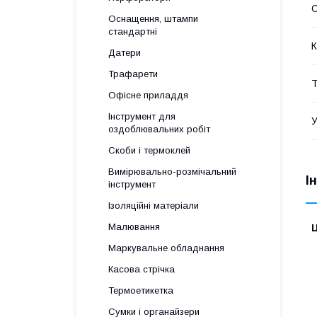
С
Оснащення, штампи
стандартні
К
Датери
Трафарети
Т
Офісне приладдя
Інструмент для
У
оздоблювальних робіт
Скоби і термоклей
Вимірювально-розмічальний
І
інструмент
Ізоляційні матеріали
Малювання
Ц
Маркувальне обладнання
Касова стрічка
Термоетикетка
Сумки і органайзери