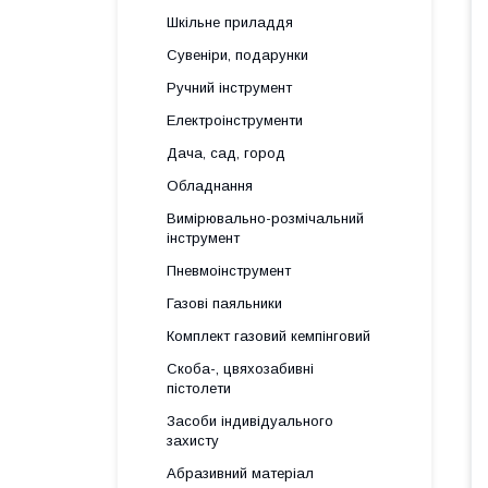
Шкільне приладдя
Сувеніри, подарунки
Ручний інструмент
Електроінструменти
Дача, сад, город
Обладнання
Вимірювально-розмічальний
інструмент
Пневмоінструмент
Газові паяльники
Комплект газовий кемпінговий
Скоба-, цвяхозабивні
пістолети
Засоби індивідуального
захисту
Абразивний матеріал