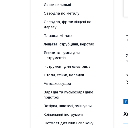
Диски пиляльні
Свердла по металу
Свердла, фрези кінцеві по
дереву
U
Плашки, мітчики
п
Лещата, струбцини, верстак
Ящики та сумки для
У
інструментів
з
Інструмент для електриків
Столи, стійки, насадки
Г
г
Автоаксесуари
Зарядні та пуськозарядниє
пристрої
Затірки, шпателі, змішувачі
Х
Кріпильний інструмент
Пістолет для піни і силікону