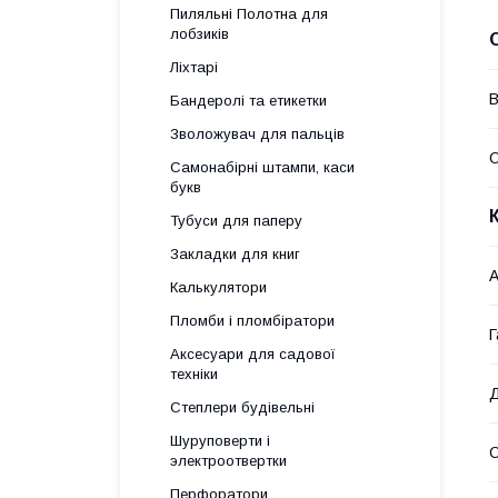
Пиляльні Полотна для
лобзиків
Ліхтарі
В
Бандеролі та етикетки
Зволожувач для пальців
О
Самонабірні штампи, каси
букв
Тубуси для паперу
Закладки для книг
А
Калькулятори
Пломби і пломбіратори
Г
Аксесуари для садової
техніки
Д
Степлери будівельні
Шуруповерти і
О
электроотвертки
Перфоратори