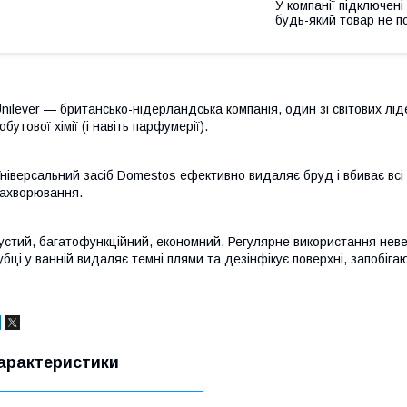
У компанії підключені
будь-який товар не п
nilever — британсько-нідерландська компанія, один зі світових ліде
обутової хімії (і навіть парфумерії).
ніверсальний засіб Domestos ефективно видаляє бруд і вбиває всі 
ахворювання.
устий, багатофункційний, економний. Регулярне використання невел
убці у ванній видаляє темні плями та дезінфікує поверхні, запобігаю
арактеристики