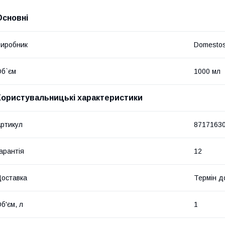
Основні
иробник
Domesto
б`єм
1000 мл
Користувальницькі характеристики
ртикул
8717163
арантія
12
оставка
Термін до
б'єм, л
1