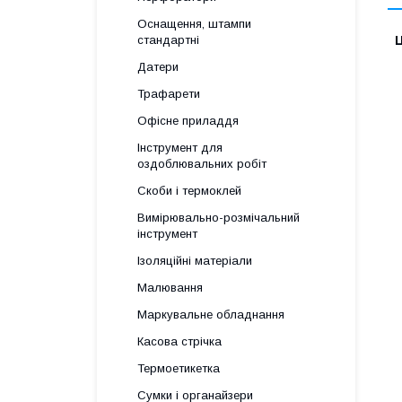
Оснащення, штампи
Ц
стандартні
Датери
Трафарети
Офісне приладдя
Інструмент для
оздоблювальних робіт
Скоби і термоклей
Вимірювально-розмічальний
інструмент
Ізоляційні матеріали
Малювання
Маркувальне обладнання
Касова стрічка
Термоетикетка
Сумки і органайзери