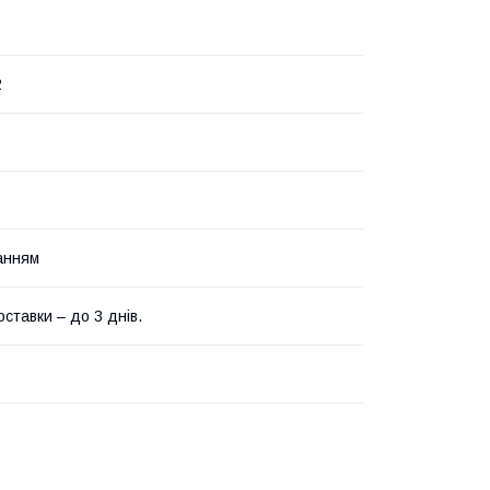
2
анням
ставки – до 3 днів.