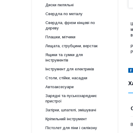
Диски пиляльні
Свердла по металу
Свердла, фрези кінцеві по
Ш
дереву
м
в
Плашки, мітчики
Лещата, струбцини, верстак
Р
Р
Ящики та сумки для
інструментів
Інструмент для електриків
Столи, стійки, насадки
Х
Автоаксесуари
Зарядні та пуськозарядниє
пристрої
Затірки, шпателі, змішувачі
Кріпильний інструмент
В
Пістолет для піни і силікону