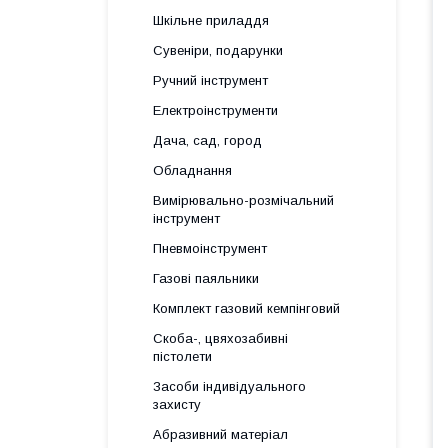
Шкільне приладдя
Сувеніри, подарунки
Ручний інструмент
Електроінструменти
Дача, сад, город
Обладнання
Вимірювально-розмічальний
інструмент
Пневмоінструмент
Газові паяльники
Комплект газовий кемпінговий
Скоба-, цвяхозабивні
пістолети
Засоби індивідуального
захисту
Абразивний матеріал