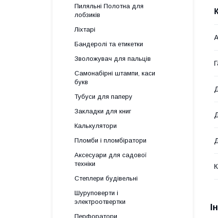
Пиляльні Полотна для
лобзиків
Ліхтарі
А
Бандеролі та етикетки
Зволожувач для пальців
Г
Самонабірні штампи, каси
букв
Д
Тубуси для паперу
Закладки для книг
Д
Калькулятори
Д
Пломби і пломбіратори
Аксесуари для садової
техніки
К
Степлери будівельні
Шуруповерти і
электроотвертки
І
Перфоратори