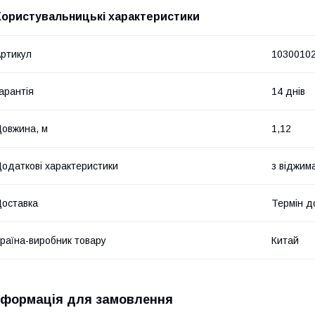
Користувальницькі характеристики
ртикул
1030010
арантія
14 днів
овжина, м
1,12
одаткові характеристики
з віджим
оставка
Термін до
раїна-виробник товару
Китай
нформація для замовлення