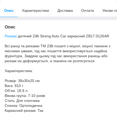
Опис
Характеристики
Доставка
Оплата
Умови п
Опис
Рюкзак
дитячий ZiBi Streng Auto Car каркасний ZB17.0126AR
Всі ранці та рюкзаки ТМ ZiBi пошиті з міцної, міцної тканини з
якісними швами, під час пошиття використовується надійна
фурнітура. Завдяки цьому під час використання ранець або
рюкзак не деформується, а тканина не розтягується.
Характеристика:
Розмір: 38x30x20 см
Вага: 810 г
Об'єм: 18,9 л
Вікова група: 7-10 років
Стать: Для хлопчика
Спинка: Ортопедична
Каркасний рюкзак: Так