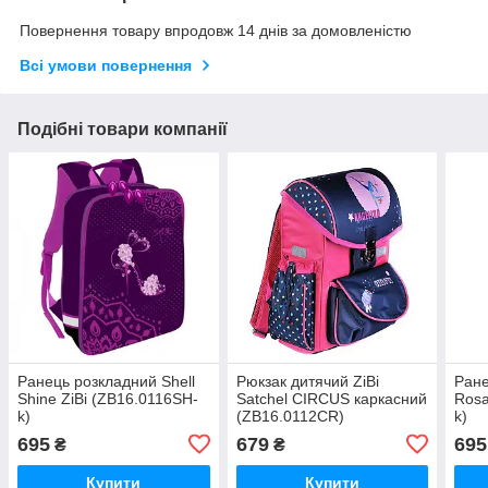
Повернення товару впродовж 14 днів за домовленістю
Всі умови повернення
Подібні товари компанії
Ранець розкладний Shell
Рюкзак дитячий ZiBi
Ране
Shine ZiBi (ZB16.0116SH-
Satchel CIRCUS каркасний
Rosa
k)
(ZB16.0112CR)
k)
695
679
695
₴
₴
Купити
Купити