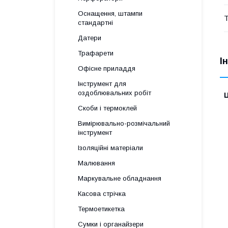
Оснащення, штампи
Т
стандартні
Датери
Трафарети
І
Офісне приладдя
Інструмент для
оздоблювальних робіт
Ц
Скоби і термоклей
Вимірювально-розмічальний
інструмент
Ізоляційні матеріали
Малювання
Маркувальне обладнання
Касова стрічка
Термоетикетка
Сумки і органайзери