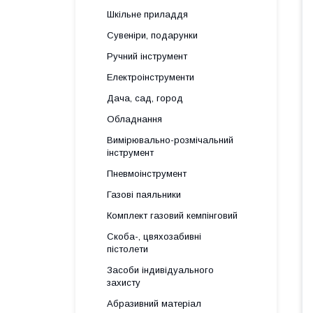
Шкільне приладдя
Сувеніри, подарунки
Ручний інструмент
Електроінструменти
Дача, сад, город
Обладнання
Вимірювально-розмічальний
інструмент
Пневмоінструмент
Газові паяльники
Комплект газовий кемпінговий
Скоба-, цвяхозабивні
пістолети
Засоби індивідуального
захисту
Абразивний матеріал