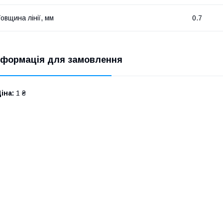
овщина лінії, мм
0.7
нформація для замовлення
іна:
1 ₴