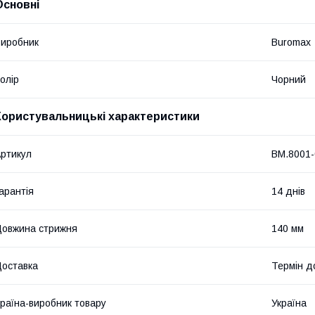
Основні
иробник
Buromax
олір
Чорний
Користувальницькі характеристики
ртикул
BM.8001-
арантія
14 днів
овжина стрижня
140 мм
оставка
Термін до
раїна-виробник товару
Україна