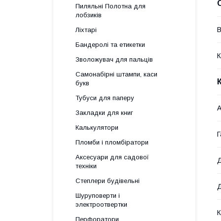
Пиляльні Полотна для
лобзиків
В
Ліхтарі
Бандеролі та етикетки
К
Зволожувач для пальців
Самонабірні штампи, каси
букв
Тубуси для паперу
А
Закладки для книг
Калькулятори
Г
Пломби і пломбіратори
Аксесуари для садової
Д
техніки
Степлери будівельні
Д
Шуруповерти і
электроотвертки
К
Перфоратори