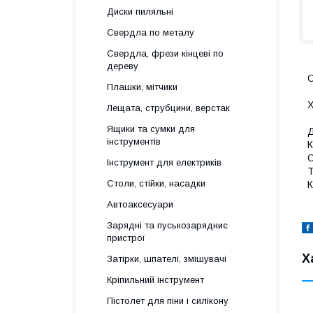
Диски пиляльні
Свердла по металу
Свердла, фрези кінцеві по
дереву
С
Плашки, мітчики
Х
Лещата, струбцини, верстак
Ящики та сумки для
Д
інструментів
К
О
Інструмент для електриків
Т
Столи, стійки, насадки
К
Автоаксесуари
Зарядні та пуськозарядниє
пристрої
Х
Затірки, шпателі, змішувачі
Кріпильний інструмент
Пістолет для піни і силікону