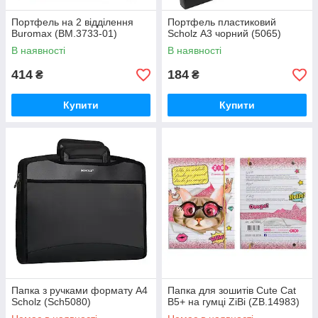
Портфель на 2 відділення
Портфель пластиковий
Buromax (BM.3733-01)
Scholz А3 чорний (5065)
В наявності
В наявності
414
184
₴
₴
Купити
Купити
Папка з ручками формату А4
Папка для зошитів Cute Cat
Scholz (Sch5080)
B5+ на гумці ZiBi (ZB.14983)